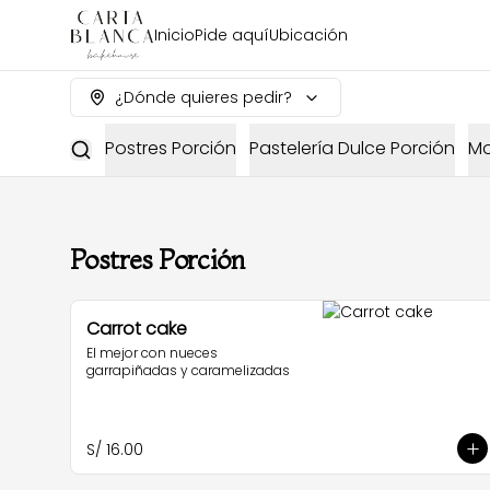
Inicio
Pide aquí
Ubicación
¿Dónde quieres pedir?
Postres Porción
Pastelería Dulce Porción
Mo
Postres Porción
Carrot cake
El mejor con nueces 
garrapiñadas y caramelizadas
S/ 16.00