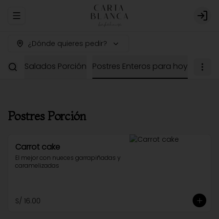
Abrir menu de navegación
Logi
¿Dónde quieres pedir?
dería
Salados Porción
Postres Enteros para hoy
Postres Porción
Carrot cake
El mejor con nueces garrapiñadas y 
caramelizadas
S/ 16.00