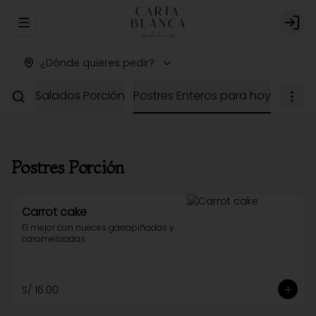
Abrir menu de navegación
Logi
¿Dónde quieres pedir?
dería
Salados Porción
Postres Enteros para hoy
Postres Porción
Carrot cake
El mejor con nueces garrapiñadas y 
caramelizadas
S/ 16.00