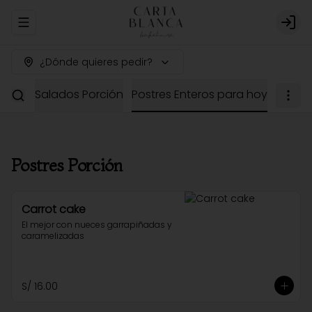
Abrir menu de navegación
Logi
¿Dónde quieres pedir?
dería
Salados Porción
Postres Enteros para hoy
Postres Porción
Carrot cake
El mejor con nueces garrapiñadas y 
caramelizadas
S/ 16.00