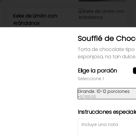
Keke de Limón con
Arándanos
Con arándanos y  glaseado de 
limón.
Soufflé de Choc
Torta de chocolate tipo 
S/ 9.00
esponjosa, no tan dulce
Elige la porción
Pie de limón
Clásico, merengue suizo y base 
Seleccione 1
de galletas .
Grande: 10-12 porciones
+
S/ 100.00
Instrucciones especial
Torta de Chocolate
Clásica torta de choco, con 