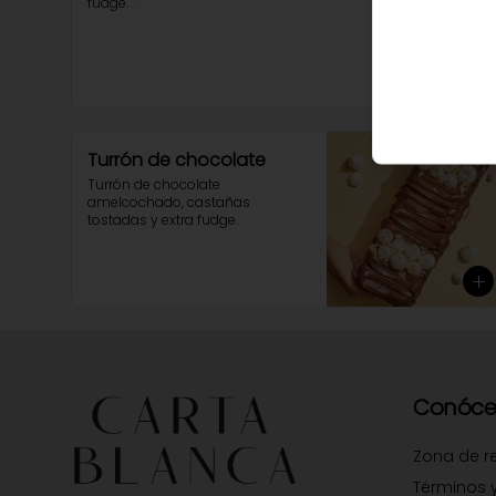
fudge. .
Turrón de chocolate
Turrón de chocolate 
amelcochado, castañas 
tostadas y extra fudge.
Conóce
Zona de r
Términos 