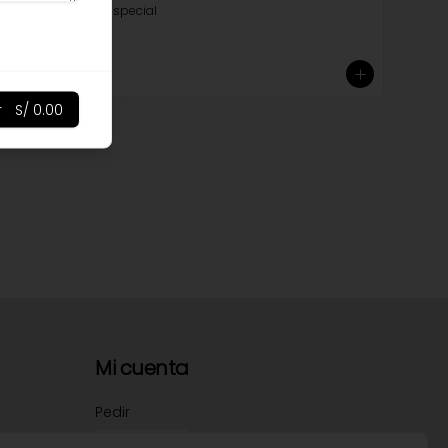
Con decoracion especial
S/ 48.00
r
S/ 0.00
Mi cuenta
Pedir
Iniciar sesión