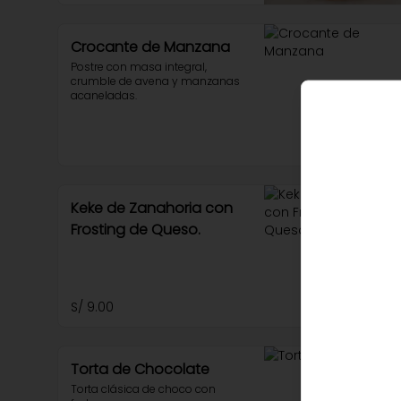
Crocante de Manzana
Postre con masa integral, 
crumble de avena y manzanas 
acaneladas.
Keke de Zanahoria con
Frosting de Queso.
S/ 9.00
Torta de Chocolate
Torta clásica de choco con 