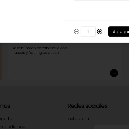
fudge, manjar y una capa de 
crema batida. Viene en envase 
ondo.
Agrega
keke zanahoria
Keke húmedo de zanahoria con 
nueces y frosting de queso
nos
Redes sociales
eparto
Instagram
y condiciones