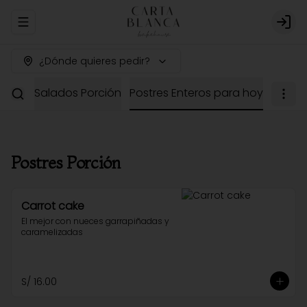
Abrir menu de navegación
Logi
¿Dónde quieres pedir?
dería
Salados Porción
Postres Enteros para hoy
Postres Porción
Carrot cake
El mejor con nueces garrapiñadas y 
caramelizadas
S/ 16.00